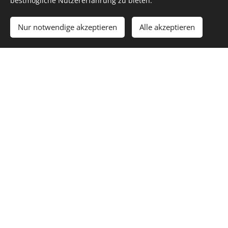
bestmögliche Nutzererfahrung zu bieten.
Stellvertreterin
Nur notwendige akzeptieren
Alle akzeptieren
Karin Niedermüller
Archivar